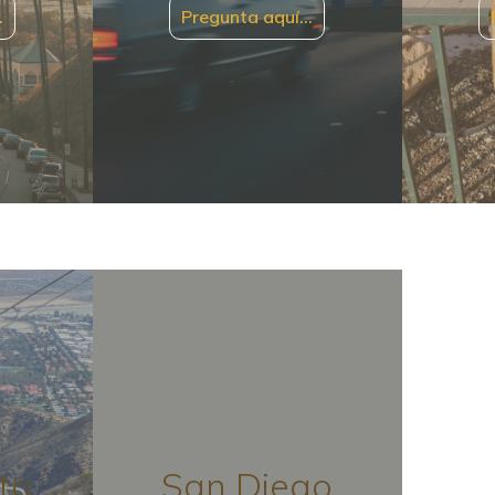
…
Pregunta aquí…
to
San Diego