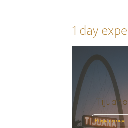
1 day expe
Tijuana
Pregunta aquí