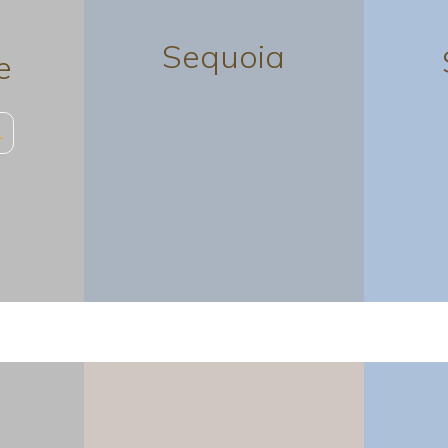
Sequoia
e
…