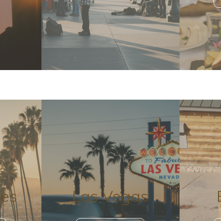
les
Las Vegas