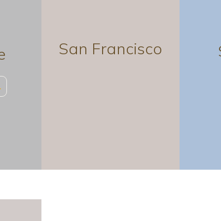
San Francisco
e
…