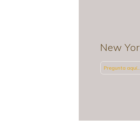
New Yor
Pregunta aquí