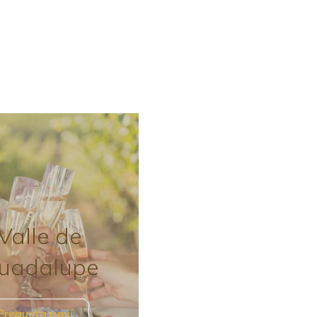
Valle de
uadalupe
Pregunta aquí…