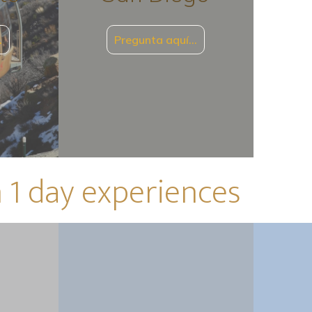
…
Pregunta aquí…
 1 day experiences