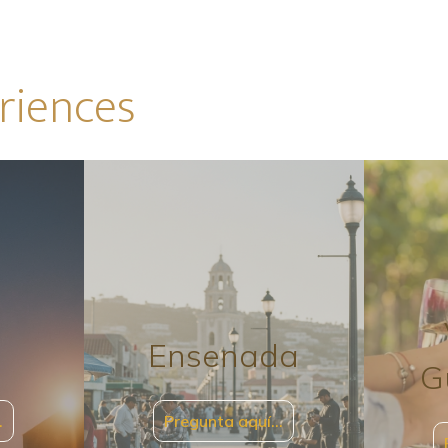
riences
Ensenada
G
…
Pregunta aquí…