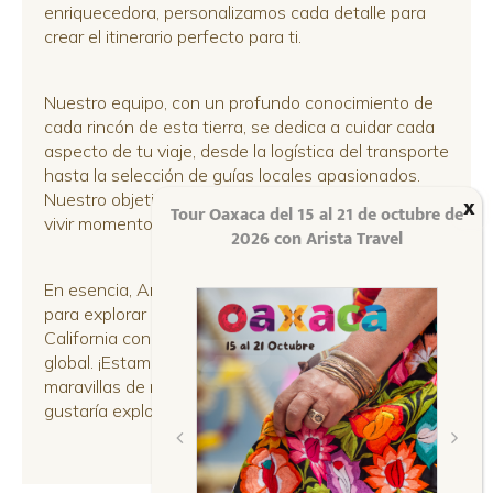
enriquecedora, personalizamos cada detalle para
crear el itinerario perfecto para ti.
Nuestro equipo, con un profundo conocimiento de
cada rincón de esta tierra, se dedica a cuidar cada
aspecto de tu viaje, desde la logística del transporte
hasta la selección de guías locales apasionados.
Nuestro objetivo es que tú solo te concentres en
Tour Oaxaca del 15 al 21 de octubre de
vivir momentos inolvidables y sin preocupaciones.
2026 con Arista Travel
En esencia, Arista Travel es tu conexión genuina
para explorar la megaregión Tijuana-Sur de
California con una visión local y una mentalidad
global. ¡Estamos ansiosos por compartir contigo las
maravillas de nuestra tierra! ¿Qué te
gustaría explorar hoy?