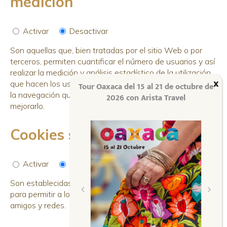
medición
Activar
Desactivar
Son aquellas que, bien tratadas por el sitio Web o por
terceros, permiten cuantificar el número de usuarios y así
realizar la medición y análisis estadístico de la utilización
que hacen los usuarios del sitio Web. Para ello se analiza
Tour Oaxaca del 15 al 21 de octubre de
la navegación que realizas en este sitio Web con el fin de
2026 con Arista Travel
mejorarlo.
Cookies sociales
Activar
Desactivar
Son establecidas por las plataformas de redes sociales
para permitir a los usuarios compartir contenido con sus
amigos y redes.