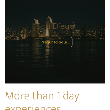
San Diego
Pregunta aquí…
More than 1 day
experiences