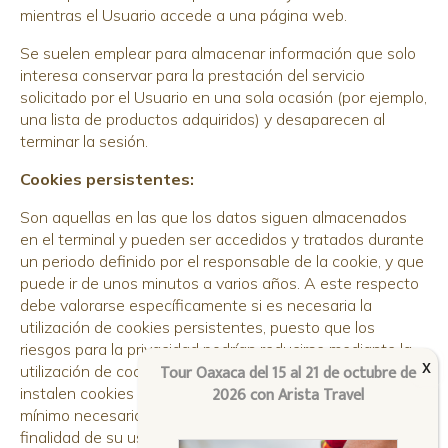
mientras el Usuario accede a una página web.
Se suelen emplear para almacenar información que solo
interesa conservar para la prestación del servicio
solicitado por el Usuario en una sola ocasión (por ejemplo,
una lista de productos adquiridos) y desaparecen al
terminar la sesión.
Cookies persistentes:
Son aquellas en las que los datos siguen almacenados
en el terminal y pueden ser accedidos y tratados durante
un periodo definido por el responsable de la cookie, y que
puede ir de unos minutos a varios años. A este respecto
debe valorarse específicamente si es necesaria la
utilización de cookies persistentes, puesto que los
riesgos para la privacidad podrían reducirse mediante la
Tour Oaxaca del 15 al 21 de octubre de
utilización de cookies de sesión. En todo caso, cuando se
2026 con Arista Travel
instalen cookies persistentes, se recomienda reducir al
mínimo necesario su duración temporal atendiendo a la
finalidad de su uso. A estos efectos, el Dictamen 4/2012